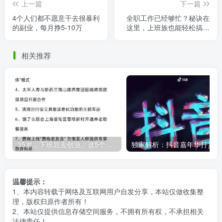
上一篇
下一篇
4个人们都不愿意干去很暴利
全职工作已经够忙？秘诀在
的副业，每月挣5-10万
这里，上班族也能轻松搞副
业！
相关推荐
35岁，下班后去创业。这5个银发经济的小赛道，真的很适合普通人。
独
温馨提示：
1、本内容转载于网络及互联网用户自发分享，本站仅做收集整
理，版权归原作者所有！
2、本站仅提供信息存储空间服务，不拥有所有权，不承担相关
法律责任！