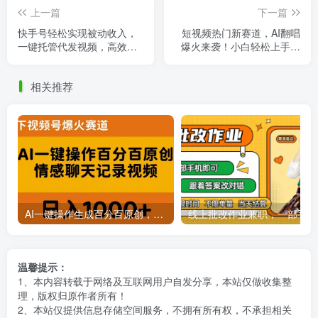
上一篇
下一篇
快手号轻松实现被动收入，
短视频热门新赛道，AI翻唱
一键托管代发视频，高效推
爆火来袭！小白轻松上手，
广日入3000+
一周狂涨粉4.7万，月入破万
相关推荐
AI一键操作生成百分百原创，揭秘情感聊天记录视频，当下视频号爆火新赛道
线上批
温馨提示：
1、本内容转载于网络及互联网用户自发分享，本站仅做收集整
理，版权归原作者所有！
2、本站仅提供信息存储空间服务，不拥有所有权，不承担相关