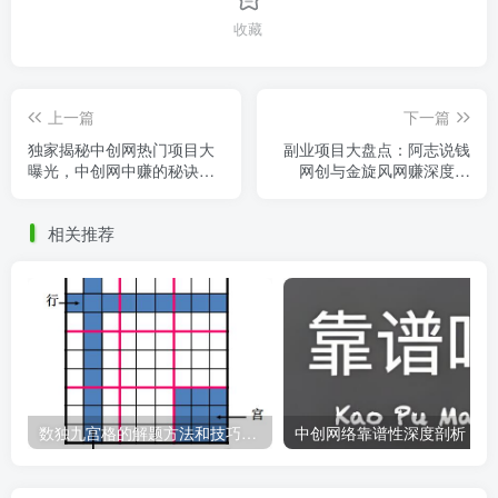
收藏
上一篇
下一篇
独家揭秘中创网热门项目大
副业项目大盘点：阿志说钱
曝光，中创网中赚的秘诀一
网创与金旋风网赚深度对
网打尽！
比，哪个更适合你？
相关推荐
数独九宫格的解题方法和技巧（数独9×9九宫格的口诀）
中创