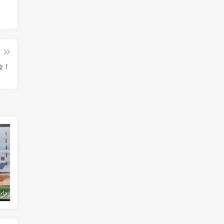
篇
会！
120万韩元是多少人民币（120万韩元多少钱）
95720是什么电话号码：中通快递专属外呼号码，提升客户体验的新举措！