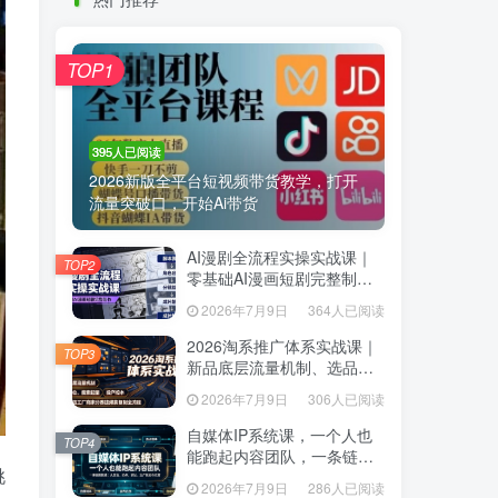
热门推荐
TOP1
TOP1
395人已阅读
395人已阅读
2026新版全平台短视频带货教学，打开
2026新版全平台短视频带货教学，打开
流量突破口，开始Ai带货
流量突破口，开始Ai带货
AI漫剧全流程实操实战课｜
AI漫剧全流程实操实战课｜
TOP2
TOP2
零基础AI漫画短剧完整制
零基础AI漫画短剧完整制
作、脚本出图成片全链路落
作、脚本出图成片全链路落
2026年7月9日
364人已阅读
2026年7月9日
364人已阅读
地教程
地教程
2026淘系推广体系实战课｜
2026淘系推广体系实战课｜
TOP3
TOP3
新品底层流量机制、选品定
新品底层流量机制、选品定
位、搜索起量、投产控本、
位、搜索起量、投产控本、
2026年7月9日
306人已阅读
2026年7月9日
306人已阅读
新店老店工厂商家分赛道爆
新店老店工厂商家分赛道爆
款全流程
款全流程
自媒体IP系统课，一个人也
自媒体IP系统课，一个人也
TOP4
TOP4
能跑起内容团队，一条链路
能跑起内容团队，一条链路
挑
跑通，从定位、热点、表
跑通，从定位、热点、表
2026年7月9日
286人已阅读
2026年7月9日
286人已阅读