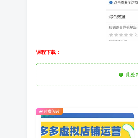
课程下载：
此处
付费阅读