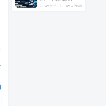
套操作、多品类商品商用出
套操作、多品类商品商用出
2026年7月9日
125人已阅读
2026年7月9日
125人已阅读
图、创意风格人像AI绘图完
图、创意风格人像AI绘图完
整教程
整教程