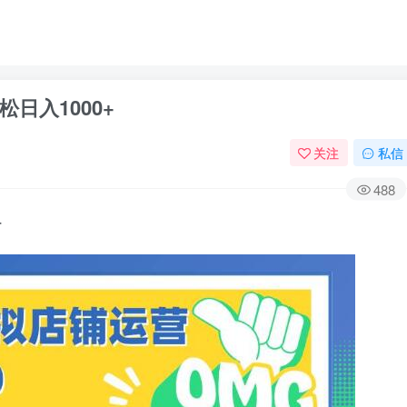
日入1000+
关注
私信
488
+