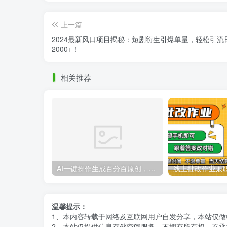
上一篇
2024最新风口项目揭秘：短剧衍生引爆单量，轻松引流
2000+！
相关推荐
AI一键操作生成百分百原创，揭秘情感聊天记录视频，当下视频号爆火新赛道
温馨提示：
1、本内容转载于网络及互联网用户自发分享，本站仅
2、本站仅提供信息存储空间服务，不拥有所有权，不承