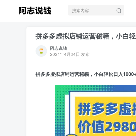
拼多多虚拟店铺运营秘籍，小白轻松
阿志说钱
2024年4月24日 发布
拼多多虚拟店铺运营秘籍，小白轻松日入1000