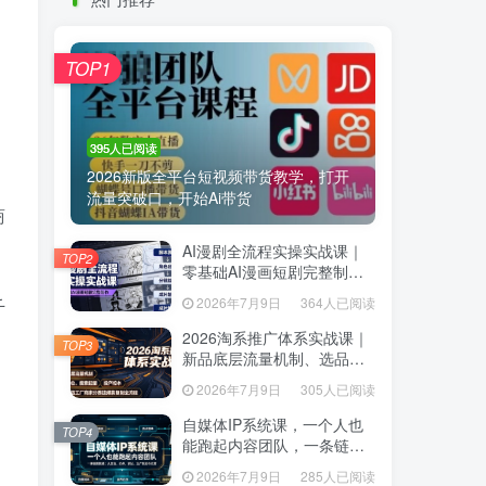
热门推荐
TOP1
TOP1
395人已阅读
395人已阅读
2026新版全平台短视频带货教学，打开
2026新版全平台短视频带货教学，打开
流量突破口，开始Ai带货
流量突破口，开始Ai带货
商
AI漫剧全流程实操实战课｜
AI漫剧全流程实操实战课｜
TOP2
TOP2
零基础AI漫画短剧完整制
零基础AI漫画短剧完整制
作、脚本出图成片全链路落
作、脚本出图成片全链路落
2026年7月9日
364人已阅读
千
2026年7月9日
364人已阅读
地教程
地教程
2026淘系推广体系实战课｜
2026淘系推广体系实战课｜
TOP3
TOP3
新品底层流量机制、选品定
新品底层流量机制、选品定
位、搜索起量、投产控本、
位、搜索起量、投产控本、
2026年7月9日
305人已阅读
2026年7月9日
305人已阅读
新店老店工厂商家分赛道爆
新店老店工厂商家分赛道爆
款全流程
款全流程
自媒体IP系统课，一个人也
自媒体IP系统课，一个人也
TOP4
TOP4
能跑起内容团队，一条链路
能跑起内容团队，一条链路
跑通，从定位、热点、表
跑通，从定位、热点、表
2026年7月9日
285人已阅读
2026年7月9日
285人已阅读