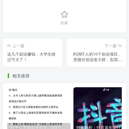
收藏
上一篇
下一篇
这几个副业赚钱，大学生错
利润吓人的10个创业项目，
过亏大了！
把握住创业发大财，实现财
务自由！
相关推荐
35岁，下班后去创业。这5个银发经济的小赛道，真的很适合普通人。
独