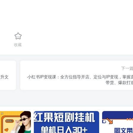
收藏
下一
提升文
小红书IP变现课：全方位指导开店、定位与IP变现，掌握
带货、爆款打