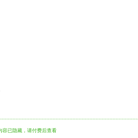
站
内容已隐藏，请付费后查看