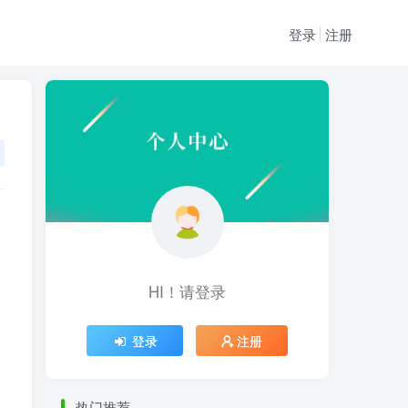
登录
注册
HI！请登录
HI！请登录
登录
注册
登录
注册
热门推荐