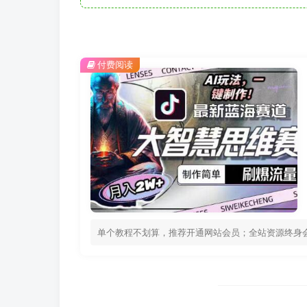
付费阅读
单个教程不划算，推荐开通网站会员；全站资源终身