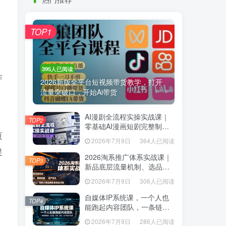
热门推荐
TOP1
TOP1
395人已阅读
395人已阅读
作
2026新版全平台短视频带货教学，打开
2026新版全平台短视频带货教学，打开
流量突破口，开始Ai带货
流量突破口，开始Ai带货
AI漫剧全流程实操实战课｜
AI漫剧全流程实操实战课｜
TOP2
TOP2
零基础AI漫画短剧完整制
零基础AI漫画短剧完整制
页
作、脚本出图成片全链路落
作、脚本出图成片全链路落
2026年7月9日
364人已阅读
2026年7月9日
364人已阅读
地教程
地教程
提
2026淘系推广体系实战课｜
2026淘系推广体系实战课｜
TOP3
TOP3
新品底层流量机制、选品定
新品底层流量机制、选品定
位、搜索起量、投产控本、
位、搜索起量、投产控本、
2026年7月9日
306人已阅读
2026年7月9日
306人已阅读
新店老店工厂商家分赛道爆
新店老店工厂商家分赛道爆
款全流程
款全流程
自媒体IP系统课，一个人也
自媒体IP系统课，一个人也
TOP4
TOP4
能跑起内容团队，一条链路
能跑起内容团队，一条链路
跑通，从定位、热点、表
跑通，从定位、热点、表
2026年7月9日
286人已阅读
2026年7月9日
286人已阅读