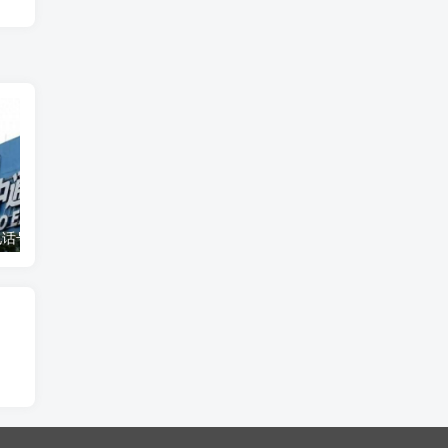
95720是什么电话号码：中通快递专属外呼号码，提升客户体验的新举措！
适合全职妈妈的8个副业兼职，带娃赚钱两不误