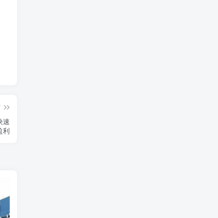
篇
快速
盈利