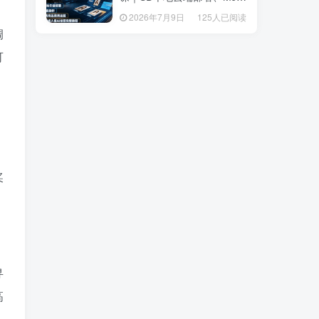
套操作、多品类商品商用出
套操作、多品类商品商用出
2026年7月9日
125人已阅读
2026年7月9日
125人已阅读
图、创意风格人像AI绘图完
图、创意风格人像AI绘图完
调
整教程
整教程
可
。
奖
寻
高