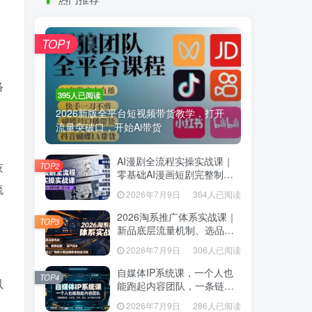
热门推荐
TOP1
TOP1
络
395人已阅读
395人已阅读
2026新版全平台短视频带货教学，打开
2026新版全平台短视频带货教学，打开
流量突破口，开始Ai带货
流量突破口，开始Ai带货
AI漫剧全流程实操实战课｜
AI漫剧全流程实操实战课｜
技
TOP2
TOP2
零基础AI漫画短剧完整制
零基础AI漫画短剧完整制
作、脚本出图成片全链路落
流
作、脚本出图成片全链路落
2026年7月9日
364人已阅读
2026年7月9日
364人已阅读
地教程
地教程
2026淘系推广体系实战课｜
2026淘系推广体系实战课｜
TOP3
TOP3
新品底层流量机制、选品定
新品底层流量机制、选品定
位、搜索起量、投产控本、
位、搜索起量、投产控本、
2026年7月9日
306人已阅读
2026年7月9日
306人已阅读
新店老店工厂商家分赛道爆
新店老店工厂商家分赛道爆
款全流程
款全流程
自媒体IP系统课，一个人也
自媒体IP系统课，一个人也
TOP4
TOP4
以
能跑起内容团队，一条链路
能跑起内容团队，一条链路
跑通，从定位、热点、表
跑通，从定位、热点、表
2026年7月9日
286人已阅读
2026年7月9日
286人已阅读