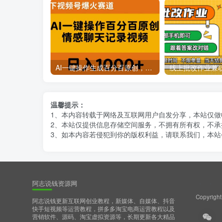
AI一键操作生成百分百原创，揭秘情感聊天记录视频，当下视频号爆火新赛道
温馨提示：
1、本内容转载于网络及互联网用户自发分享，本站仅
2、本站仅提供信息存储空间服务，不拥有所有权，不承
3、如本内容若侵犯到你的版权利益，请联系我们，本站
阿志说钱资源网
Copyright
阿志说钱更新互联网创业教程，新媒体、自媒体、抖音
快手短视频等运营教程，拼多多淘宝电商运营教程以及
营销软件、源码、淘宝虚拟资源等，长期更新各大精品