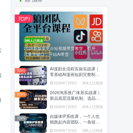
TOP1
TOP1
395人已阅读
395人已阅读
2026新版全平台短视频带货教学，打开
2026新版全平台短视频带货教学，打开
实
流量突破口，开始Ai带货
流量突破口，开始Ai带货
AI漫剧全流程实操实战课｜
AI漫剧全流程实操实战课｜
TOP2
TOP2
零基础AI漫画短剧完整制
零基础AI漫画短剧完整制
就
作、脚本出图成片全链路落
作、脚本出图成片全链路落
2026年7月9日
2026年7月9日
364人已阅读
364人已阅读
地教程
地教程
2026淘系推广体系实战课｜
2026淘系推广体系实战课｜
TOP3
TOP3
新品底层流量机制、选品定
新品底层流量机制、选品定
担
位、搜索起量、投产控本、
位、搜索起量、投产控本、
2026年7月9日
2026年7月9日
306人已阅读
306人已阅读
新店老店工厂商家分赛道爆
新店老店工厂商家分赛道爆
款全流程
款全流程
自媒体IP系统课，一个人也
自媒体IP系统课，一个人也
TOP4
TOP4
能跑起内容团队，一条链路
能跑起内容团队，一条链路
跑通，从定位、热点、表
跑通，从定位、热点、表
2026年7月9日
2026年7月9日
286人已阅读
286人已阅读