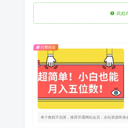
此处
付费阅读
单个教程不划算，推荐开通网站会员；全站资源终身