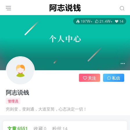
197W+
21.4W+
14
关注
私信
阿志说钱
管理员
穷则变，变则通，大道至简，心态决定一切！
文章
6551
收藏
0
粉丝
14