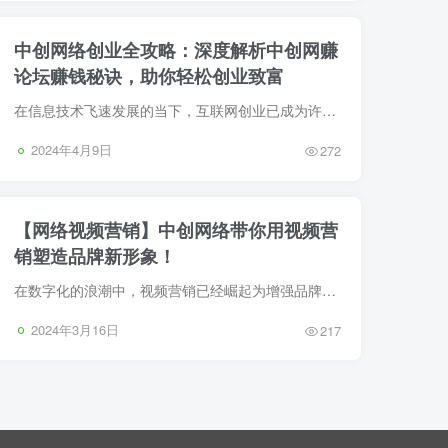
中创网络创业全攻略：深度解析中创网赚
论坛赚钱秘诀，助你轻松创业致富
在信息技术飞速发展的当下，互联网创业已成为许多人追求经济自由和事业成功的首选路径。阿志说钱资源网，作为自媒体教育与网络创新项目的集散地，始终不遗余力地为网友们提供最新、最全面的学习...
2024年4月9日
272
【网络视频营销】中创网络带你用视频营
销塑造品牌新形象！
在数字化的浪潮中，视频营销已经崛起为增强品牌影响力的强大工具。通过精心制作的视频，企业可以展示产品亮点和服务特色，同时深化与消费者的互动，提升品牌的知名度和忠诚度。作为自媒体教学和...
2024年3月16日
217