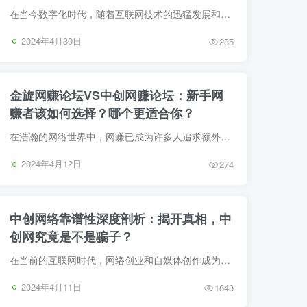
在当今数字化时代，随着互联网技术的迅猛发展和普及，网络创业和自媒体创作正逐渐成为许多人追求职业自由、实现个人价值的重要途径。在这个既充满机遇又伴随着诸多挑战的新兴领域里，如何筛选出...
2024年4月30日
285
金旋网赚论坛VS中创网赚论坛：新手网
赚者该如何选择？哪个更适合你？
在浩瀚的网络世界中，网赚已成为许多人追求额外收入或实现创业梦想的重要途径。随着互联网技术的不断进步和在线商业模式的多样化，网络赚钱的方式也日新月异，从简单的点击广告、填写问卷，到复...
2024年4月12日
274
中创网络靠谱性深度剖析：揭开真相，中
创网究竟是不是骗子？
在当前的互联网时代，网络创业和自媒体创作成为了越来越多人的选择。随着个人品牌意识的觉醒和数字化工具的普及，人们开始寻求更加灵活和独立的工作方式。在这样的背景下，中创网络作为一个知名...
2024年4月11日
1843