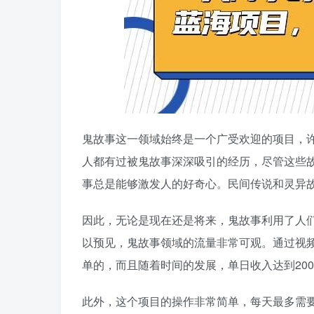
鬼故事这一领域始终是一个广受欢迎的项目，
人都有过被鬼故事深深吸引的经历，尽管这些
事总是能够激发人的好奇心。民间传说和灵异
因此，无论是现在还是将来，鬼故事利用了人
以预见，鬼故事领域的流量非常可观。通过视频
单的，而且随着时间的发展，单日收入达到200
此外，这个项目的操作非常简单，每天最多需