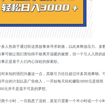
许多人热衷于通过听这类故事来寻求刺激，以此来释放压力。多
故事可能让我们害怕得不敢离开温暖的被窝，但一个引人入胜的
故事正是基于人们内心深处的探索欲。
们对未知的强烈兴趣这一点，其吸引力往往超过许多其他事物。
平台的计划以及广告收入，一开始每天轻松赚取3000元是很简
00元并不是遥不可及的梦想。
要两个小时，一旦熟悉了流程，甚至只需要一个半小时或一个小