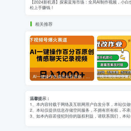
【2024新机遇】探索蓝海市场：全局AI制作视频，小白
松上手赚钱！
相关推荐
AI一键操作生成百分百原创，揭秘情感聊天记录视频，当下视频号爆火新赛道
温馨提示：
1、本内容转载于网络及互联网用户自发分享，本站仅
2、本站仅提供信息存储空间服务，不拥有所有权，不承
3、如本内容若侵犯到你的版权利益，请联系我们，本站