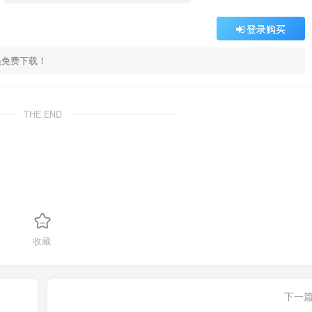
登录购买
员免费下载！
THE END
收藏
下一