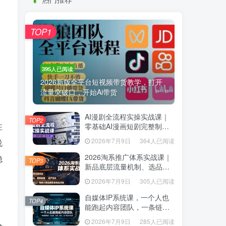
热门推荐
TOP1
TOP1
395人已阅读
395人已阅读
2026新版全平台短视频带货教学，打开
2026新版全平台短视频带货教学，打开
流量突破口，开始Ai带货
流量突破口，开始Ai带货
AI漫剧全流程实操实战课｜
AI漫剧全流程实操实战课｜
TOP2
TOP2
在
零基础AI漫画短剧完整制
零基础AI漫画短剧完整制
作、脚本出图成片全链路落
作、脚本出图成片全链路落
2026年7月9日
364人已阅读
说
2026年7月9日
364人已阅读
地教程
地教程
2026淘系推广体系实战课｜
稳
2026淘系推广体系实战课｜
TOP3
TOP3
新品底层流量机制、选品定
新品底层流量机制、选品定
位、搜索起量、投产控本、
位、搜索起量、投产控本、
2026年7月9日
305人已阅读
2026年7月9日
305人已阅读
新店老店工厂商家分赛道爆
新店老店工厂商家分赛道爆
款全流程
款全流程
自媒体IP系统课，一个人也
自媒体IP系统课，一个人也
TOP4
TOP4
能跑起内容团队，一条链路
能跑起内容团队，一条链路
跑通，从定位、热点、表
跑通，从定位、热点、表
2026年7月9日
285人已阅读
2026年7月9日
285人已阅读