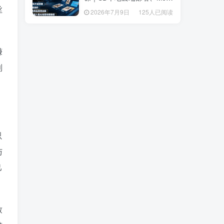
套操作、多品类商品商用出
丝
套操作、多品类商品商用出
2026年7月9日
125人已阅读
2026年7月9日
125人已阅读
图、创意风格人像AI绘图完
图、创意风格人像AI绘图完
整教程
整教程
赚
到
只
与
己
致