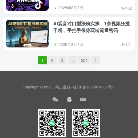
2025年8月7日
402
AI观音对口型涨粉实操，1条视频狂揽
千粉，手把手带你玩转流量密码
2025年8月7日
131
1
2
3
…
304
Copyright © 2023 ·
阿志说钱
·
桂ICP备2023016037号-1