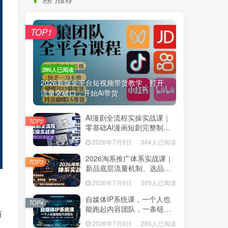
热门推荐
TOP1
TOP1
395人已阅读
395人已阅读
2026新版全平台短视频带货教学，打开
2026新版全平台短视频带货教学，打开
流量突破口，开始Ai带货
流量突破口，开始Ai带货
AI漫剧全流程实操实战课｜
AI漫剧全流程实操实战课｜
TOP2
TOP2
零基础AI漫画短剧完整制
零基础AI漫画短剧完整制
作、脚本出图成片全链路落
作、脚本出图成片全链路落
2026年7月9日
364人已阅读
2026年7月9日
364人已阅读
地教程
地教程
2026淘系推广体系实战课｜
2026淘系推广体系实战课｜
TOP3
TOP3
新品底层流量机制、选品定
新品底层流量机制、选品定
位、搜索起量、投产控本、
位、搜索起量、投产控本、
2026年7月9日
305人已阅读
2026年7月9日
305人已阅读
新店老店工厂商家分赛道爆
新店老店工厂商家分赛道爆
款全流程
款全流程
自媒体IP系统课，一个人也
自媒体IP系统课，一个人也
TOP4
TOP4
能跑起内容团队，一条链路
能跑起内容团队，一条链路
有
跑通，从定位、热点、表
跑通，从定位、热点、表
2026年7月9日
285人已阅读
2026年7月9日
285人已阅读