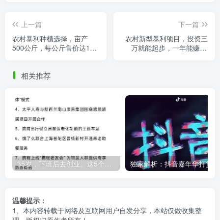
上一篇
下一篇
农村暴利种植选择，亩产
农村新型暴利项目，投资三
500公斤，每公斤售价达120
万就能起步，一年能赚80
元，年收入50万不难！
万，一家人就可以干！
相关推荐
35岁，下班后去创业。这5个银发经济的小赛道，真的很适合普通人。
独
温馨提示：
1、本内容转载于网络及互联网用户自发分享，本站仅做收集整
理，版权归原作者所有！