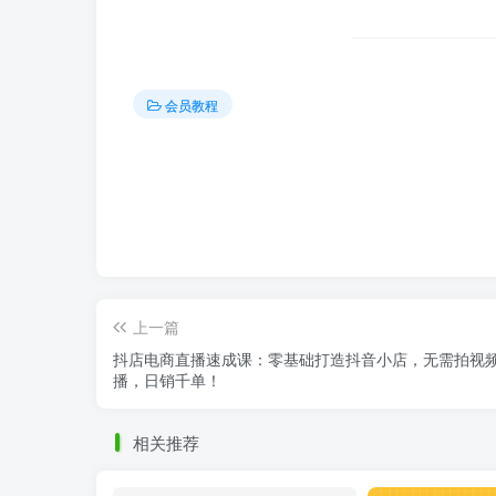
会员教程
上一篇
抖店电商直播速成课：零基础打造抖音小店，无需拍视
播，日销千单！
相关推荐