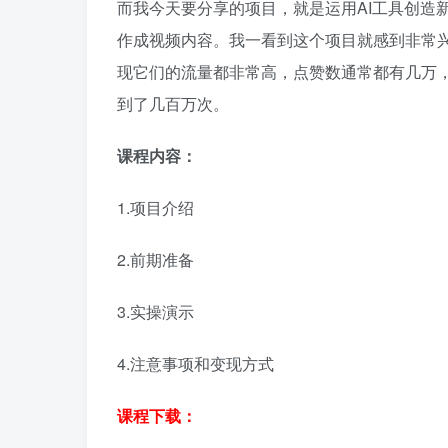
而我今天要分享的项目，就是运用AI工具创造
作成视频内容。我一看到这个项目就感到非常
现它们的流量都非常高，点赞数通常都有几万
到了几百万次。
课程内容：
1.项目介绍
2.前期准备
3.实操演示
4.注意事项和变现方式
课程下载：