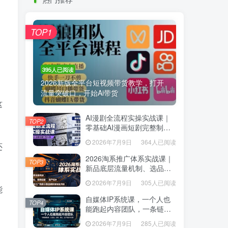
热门推荐
TOP1
TOP1
395人已阅读
395人已阅读
2026新版全平台短视频带货教学，打开
2026新版全平台短视频带货教学，打开
流量突破口，开始Ai带货
流量突破口，开始Ai带货
这
AI漫剧全流程实操实战课｜
AI漫剧全流程实操实战课｜
TOP2
TOP2
零基础AI漫画短剧完整制
零基础AI漫画短剧完整制
作、脚本出图成片全链路落
作、脚本出图成片全链路落
2026年7月9日
364人已阅读
2026年7月9日
364人已阅读
还
地教程
地教程
2026淘系推广体系实战课｜
2026淘系推广体系实战课｜
TOP3
TOP3
新品底层流量机制、选品定
新品底层流量机制、选品定
位、搜索起量、投产控本、
位、搜索起量、投产控本、
2026年7月9日
305人已阅读
2026年7月9日
305人已阅读
新店老店工厂商家分赛道爆
能
新店老店工厂商家分赛道爆
款全流程
款全流程
自媒体IP系统课，一个人也
自媒体IP系统课，一个人也
TOP4
TOP4
能跑起内容团队，一条链路
能跑起内容团队，一条链路
跑通，从定位、热点、表
跑通，从定位、热点、表
2026年7月9日
285人已阅读
2026年7月9日
285人已阅读