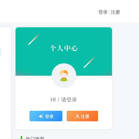
登录
注册
HI！请登录
HI！请登录
登录
注册
登录
注册
热门推荐