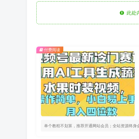
此处
付费阅读
单个教程不划算，推荐开通网站会员；全站资源终身