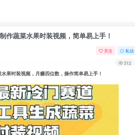
具制作蔬菜水果时装视频，简单易上手！
关注
私信
312
菜水果时装视频，月赚四位数，操作简单易上手！