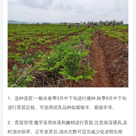
1、选种选茬:一般在春季3月中下旬进行播种,秋季9月中下旬
进行育苗定植。可选用优良品种如紫银丰、紫骏丰等。
2、育苗管理:魔芋采用块茎和嫩梢进行育苗,注意保湿通风,及
时浇水除草。正常发芽后,浇水次数可适当减少促进萌生根