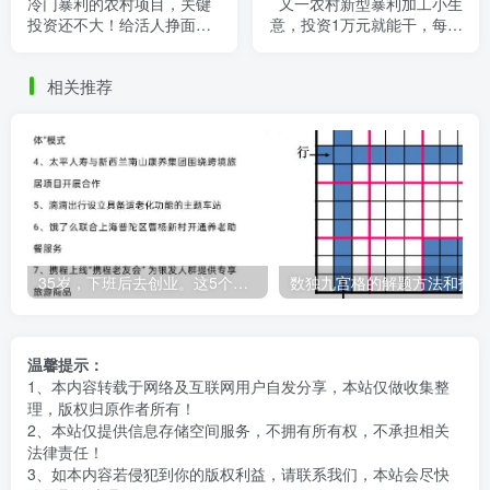
冷门暴利的农村项目，关键
又一农村新型暴利加工小生
投资还不大！给活人挣面
意，投资1万元就能干，每天
子，赚死人的钱
可赚1800元，现在入场还不
晚！
相关推荐
35岁，下班后去创业。这5个银发经济的小赛道，真的很适合普通人。
数
温馨提示：
1、本内容转载于网络及互联网用户自发分享，本站仅做收集整
理，版权归原作者所有！
2、本站仅提供信息存储空间服务，不拥有所有权，不承担相关
法律责任！
3、如本内容若侵犯到你的版权利益，请联系我们，本站会尽快