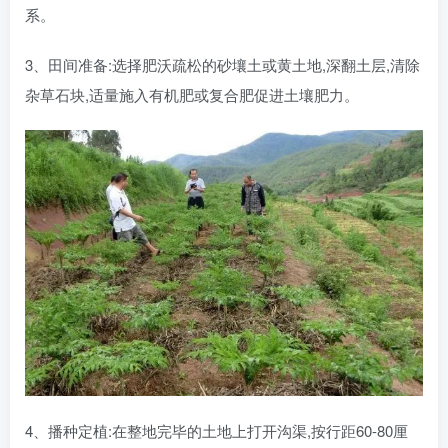
系。
3、田间准备:选择肥沃疏松的砂壤土或黄土地,深翻土层,清除
杂草石块,适量施入有机肥或复合肥促进土壤肥力。
4、播种定植:在整地完毕的土地上打开沟渠,按行距60-80厘