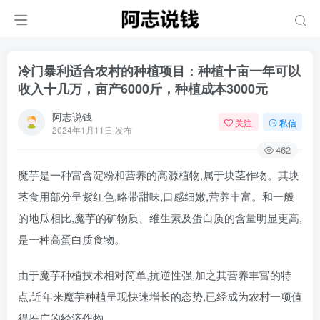
冷门暴利适合农村的种植项目：种植十亩一年可以
收入十几万，亩产6000斤，种植成本3000元
阿志说钱
关注
私信
2024年1月11日 发布
462
魔芋是一种富含淀粉和营养的高源植物,属于块茎作物。其块
茎食用部分呈紫红色,略带甜味,口感细嫩,营养丰富。和一般
的地瓜相比,魔芋的矿物质、维生素及蛋白质的含量明显更高,
是一种高蛋白质食物。
由于魔芋种植技术相对简单,抗逆性强,加之其营养丰富的特
点,近年来魔芋种植呈现快速增长的态势,已经成为农村一项值
得推广的经济作物。