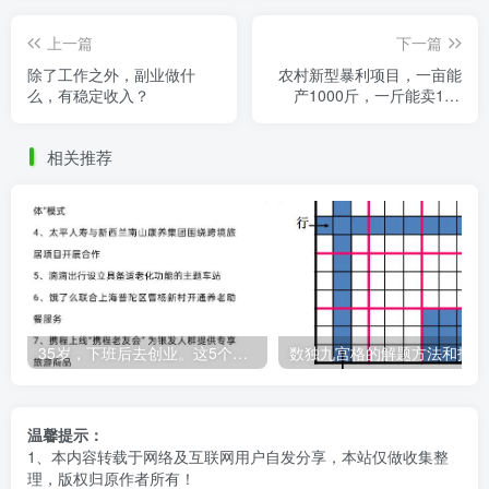
上一篇
下一篇
除了工作之外，副业做什
农村新型暴利项目，一亩能
么，有稳定收入？
产1000斤，一斤能卖150
元，种的人还很少，供不应
求！
相关推荐
35岁，下班后去创业。这5个银发经济的小赛道，真的很适合普通人。
数
温馨提示：
1、本内容转载于网络及互联网用户自发分享，本站仅做收集整
理，版权归原作者所有！